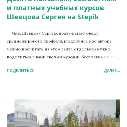
и платных учебных курсов
Шевцова Сергея на Stepik
Мне, Шевцову Сергею, врачу-патентоведу
среднеширокого профиля, (подробнее про автора
можно прочитать на этом сайте отдельно) нужно
поделиться с вами своими курсами, бесплатными или
дешёвыми. Они не идеального качества, но точно
ПОДЕЛИТЬСЯ
ДАЛЕЕ...
могут вас очень сильно обогатить теоретическими и
практическими знаниями и даже умениями в
медицине, психологии и экологии. Все платные
после прохождения заканчиваются выдачей
сертификата образовательной платформы Stepik ,
который вы потом можете использовать в своём
резюме, в своей рекламе или повесить его распечатку