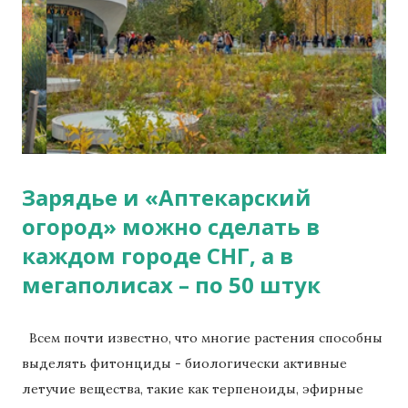
на стенку для красоты) Два бесплатных поведаю вам
сначала. Курс первый - Биоэнергетика и
саморегуляция температуры тела человека Сразу
нужно сказать, что курс наш несовершенен пока, ибо
будет дополняться по замечаниям и комментариям
всех его читающим. В нём сейчас пока есть только 5%
от той информации, что я должен вам передать. Во-
первых, он ограничен только пятью базами д...
Зарядье и «Аптекарский
огород» можно сделать в
каждом городе СНГ, а в
мегаполисах – по 50 штук
Всем почти известно, что многие растения способны
выделять фитонциды - биологически активные
летучие вещества, такие как терпеноиды, эфирные