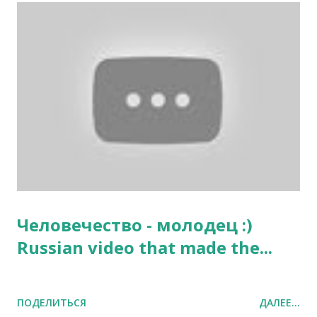
б
щ
е
н
и
я
Человечество - молодец :)
Russian video that made the...
ПОДЕЛИТЬСЯ
ДАЛЕЕ...