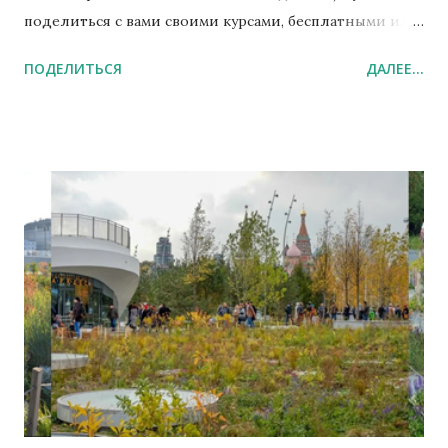
поделиться с вами своими курсами, бесплатными или
дешёвыми. Они не идеального качества, но точно
ПОДЕЛИТЬСЯ
ДАЛЕЕ...
могут вас очень сильно обогатить теоретическими и
практическими знаниями и даже умениями в
медицине, психологии и экологии. Все платные
после прохождения заканчиваются выдачей
сертификата образовательной платформы Stepik ,
который вы потом можете использовать в своём
резюме, в своей рекламе или повесить его распечатку
на стенку для красоты) Два бесплатных поведаю вам
сначала. Курс первый - Биоэнергетика и
саморегуляция температуры тела человека Сразу
нужно сказать, что курс наш несовершенен пока, ибо
будет дополняться по замечаниям и комментариям
всех его читающим. В нём сейчас пока есть только 5%
от той информации, что я должен вам передать. Во-