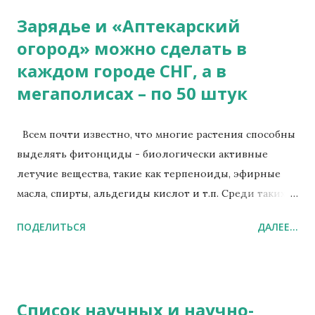
первых, он ограничен только пятью базами д...
Зарядье и «Аптекарский
огород» можно сделать в
каждом городе СНГ, а в
мегаполисах – по 50 штук
Всем почти известно, что многие растения способны
выделять фитонциды - биологически активные
летучие вещества, такие как терпеноиды, эфирные
масла, спирты, альдегиды кислот и т.п. Среди таких
растений наиболее хорошо известны лук, чеснок,
ПОДЕЛИТЬСЯ
ДАЛЕЕ...
эфиромасличные растения, некоторые виды хвойных
и листопадных деревьев и кустарников. Однако при
озеленении помещений и создании лесопарковых
зон, в "зеленом строительстве" до сих пор эти
Список научных и научно-
способности растений выделять фитонциды не